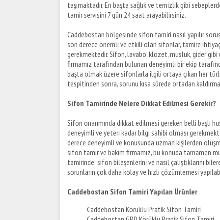
taşımaktadır. En başta sağlık ve temizlik gibi sebepler
tamir servisini 7 gün 24 saat arayabilirsiniz.
Caddebostan bölgesinde sifon tamiri nasıl yapılır sorus
son derece önemli ve etkili olan sifonlar, tamire ihtiyaç
gerekmektedir. Sifon, lavabo, klozet, musluk, gider gib
firmamız tarafından bulunan deneyimli bir ekip tarafı
başta olmak üzere sifonlarla ilgili ortaya çıkan her türlü
tespitinden sonra, sorunu kısa sürede ortadan kaldırma
Sifon Tamirinde Nelere Dikkat Edilmesi Gerekir?
Sifon onarımında dikkat edilmesi gereken belli başlı hu
deneyimli ve yeteri kadar bilgi sahibi olması gerekmek
derece deneyimli ve konusunda uzman kişilerden oluşm
sifon tamir ve bakım firmamız, bu konuda tamamen müş
tamirinde; sifon bileşenlerini ve nasıl çalıştıklarını bi
sorunların çok daha kolay ve hızlı çözümlemesi yapılab
Caddebostan Sifon Tamiri Yapılan Ürünler
Caddebostan Körüklü Pratik Sifon Tamiri
Caddebostan GPD Körüklü Pratik Sifon Tamiri