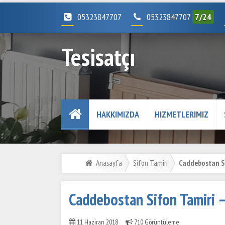
05323847707
05323847707
7/24
Tesisatçı
HAKKIMIZDA
HIZMETLERIMIZ
Anasayfa
Sifon Tamiri
Caddebostan Si
Caddebostan Sifon Tamiri 
11 Haziran 2018
710 Görüntüleme