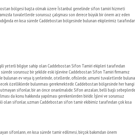
stan bölgesi başta olmak üzere İstanbul genelinde sifon tamiri hizmeti
mamızda tuvaletlerde sorunsuz çalışması son derece büyük bir önem arz eden
andığında en kısa sürede Caddebostan bölgesinde bulunan ekiplerimiz tarafında
lgili yeterli bilgiye sahip olan Caddebostan Sifon Tamiri ekipleri tarafından
 sürede sorunsuz bir şekilde eski işlevine Caddebostan Sifon Tamiri firmamız
 bulunan ev veya iş yerlerinde, otellerde, ofislerde, umumi tuvaletlerde bulun
irebilecek özelliklerde bulunması gerekmektedir. Caddebostan bölgesinde her hangi
mayan sifonlar, bir an önce onarılmalıdır. Sifon arızaları, belli başlı sebeplerd
ılması da konu hakkında yapılması gerekenlerden biridir. İşlevi ve sorunsuz
li olan sifonlar, uzman Caddebostan sifon tamir ekibimiz tarafından çok kısa
ayan sifonların, en kısa sürede tamir edilmesi, birçok bakımdan önem