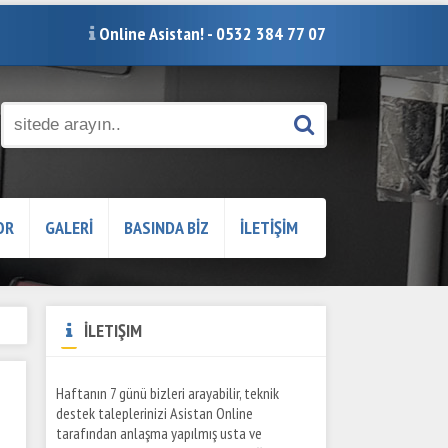
Online Asistan! - 0532 384 77 07
OR
GALERİ
BASINDA BİZ
İLETİŞİM
İLETIŞIM
Haftanın 7 günü bizleri arayabilir, teknik
destek taleplerinizi Asistan Online
tarafından anlaşma yapılmış usta ve