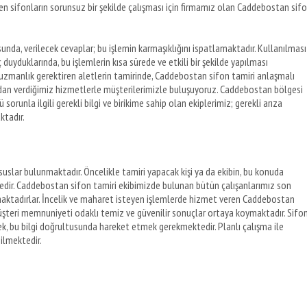
den sifonların sorunsuz bir şekilde çalışması için firmamız olan Caddebostan sif
unda, verilecek cevaplar; bu işlemin karmaşıklığını ispatlamaktadır. Kullanılması
 duyduklarında, bu işlemlerin kısa sürede ve etkili bir şekilde yapılması
i uzmanlık gerektiren aletlerin tamirinde, Caddebostan sifon tamiri anlaşmalı
ndan verdiğimiz hizmetlerle müşterilerimizle buluşuyoruz. Caddebostan bölgesi
 sorunla ilgili gerekli bilgi ve birikime sahip olan ekiplerimiz; gerekli arıza
ktadır.
suslar bulunmaktadır. Öncelikle tamiri yapacak kişi ya da ekibin, bu konuda
tedir. Caddebostan sifon tamiri ekibimizde bulunan bütün çalışanlarımız son
aktadırlar. İncelik ve maharet isteyen işlemlerde hizmet veren Caddebostan
teri memnuniyeti odaklı temiz ve güvenilir sonuçlar ortaya koymaktadır. Sifo
lerek, bu bilgi doğrultusunda hareket etmek gerekmektedir. Planlı çalışma ile
ilmektedir.